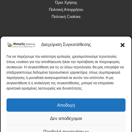
Όροι Χρήσης
Πολιτική Απορρήτου
Πολιτική Cookies
Διαχείριση Συγκατάθεσης
Ωράριο Λειτουργίας
Για να παρέχουμε την καλύτερη εμπειρία, χρησιμοποιούμε τεχνολογίες
Δευτέρα, Τετάρτη: 09:30 - 14:00
όπως cookies για την αποθήκευση ή/και την πρόσβαση σε πληροφορίες
συσκευών. Η συγκατάθεση για τις εν λόγω τεχνολογίες θα μας επιτρέψει να
Τρίτη, Πέμπτη, Παρασκευή: 09:30 - 14:00, 18:00 – 20:30
επεξεργαστούμε δεδομένα προσωπικού χαρακτήρα, όπως συμπεριφορά
Σάββατο: 10:00 - 14:00
περιήγησης ή μοναδικά αναγνωριστικά σε αυτόν τον ιστότοπο. Η μη
Κυριακή: Κλειστά
συγκατάθεση ή η ανάκληση της συγκατάθεσης, μπορεί να επηρεάσει
αρνητικά ορισμένες λειτουργίες και δυνατότητες.
Αποδοχή
Δεν αποδέχομαι
Makris Electrics © 2024. All Rights Reserved. – Designed and Powered by:
Προβολή προτιμήσεων