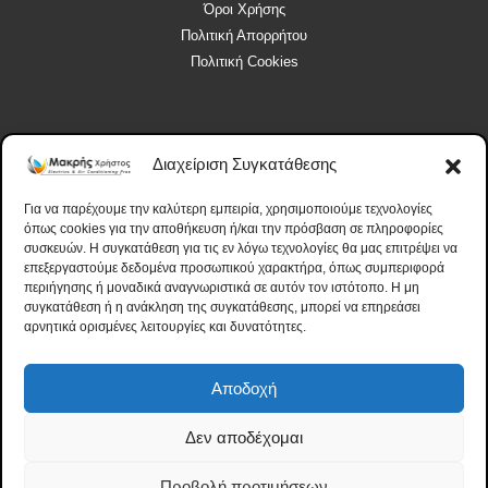
Όροι Χρήσης
Πολιτική Απορρήτου
Πολιτική Cookies
Διαχείριση Συγκατάθεσης
Ωράριο Λειτουργίας
Για να παρέχουμε την καλύτερη εμπειρία, χρησιμοποιούμε τεχνολογίες
Δευτέρα, Τετάρτη: 09:30 - 14:00
όπως cookies για την αποθήκευση ή/και την πρόσβαση σε πληροφορίες
συσκευών. Η συγκατάθεση για τις εν λόγω τεχνολογίες θα μας επιτρέψει να
Τρίτη, Πέμπτη, Παρασκευή: 09:30 - 14:00, 18:00 – 20:30
επεξεργαστούμε δεδομένα προσωπικού χαρακτήρα, όπως συμπεριφορά
Σάββατο: 10:00 - 14:00
περιήγησης ή μοναδικά αναγνωριστικά σε αυτόν τον ιστότοπο. Η μη
Κυριακή: Κλειστά
συγκατάθεση ή η ανάκληση της συγκατάθεσης, μπορεί να επηρεάσει
αρνητικά ορισμένες λειτουργίες και δυνατότητες.
Αποδοχή
Δεν αποδέχομαι
Makris Electrics © 2024. All Rights Reserved. – Designed and Powered by:
Προβολή προτιμήσεων