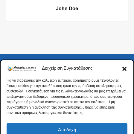
John Doe
Διαχείριση Συγκατάθεσης
LOOKING FOR HONEST AND RELIABLE SERVICES?
Για να παρέχουμε την καλύτερη εμπειρία, χρησιμοποιούμε τεχνολογίες
Best Mechanics Downtown
όπως cookies για την αποθήκευση ή/και την πρόσβαση σε πληροφορίες
συσκευών. Η συγκατάθεση για τις εν λόγω τεχνολογίες θα μας επιτρέψει να
Los Angeles CA
επεξεργαστούμε δεδομένα προσωπικού χαρακτήρα, όπως συμπεριφορά
περιήγησης ή μοναδικά αναγνωριστικά σε αυτόν τον ιστότοπο. Η μη
Make An Appointment Today With Our Online Form
συγκατάθεση ή η ανάκληση της συγκατάθεσης, μπορεί να επηρεάσει
αρνητικά ορισμένες λειτουργίες και δυνατότητες.
CALL US NOW
+123 4567 890
Αποδοχή